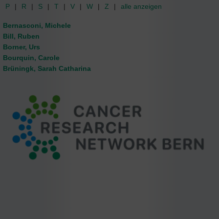
P
R
S
T
V
W
Z
alle anzeigen
Bernasconi, Michele
Bill, Ruben
Borner, Urs
Bourquin, Carole
Brüningk, Sarah Catharina