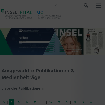
DE
Ausgewählte Publikationen &
Medienbeiträge
Liste der Publikationen:
A
B
C
D
E
F
G
H
K
M
N
O