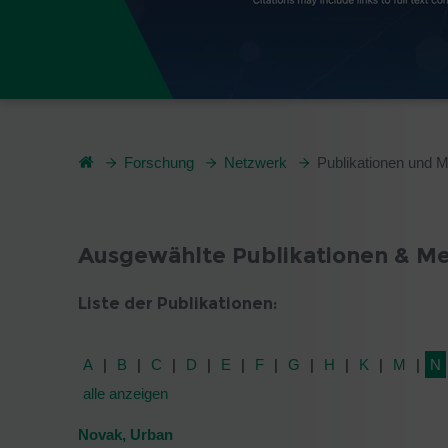
Forschung
Netzwerk
Publikationen und 
Ausgewählte Publikationen & M
Liste der Publikationen:
A
B
C
D
E
F
G
H
K
M
N
alle anzeigen
Novak, Urban