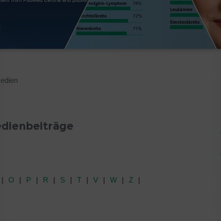
Medien
edienbeiträge
O
P
R
S
T
V
W
Z