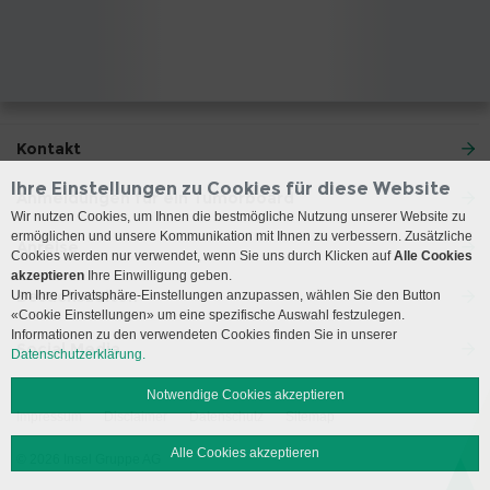
Kontakt
Ihre Einstellungen zu Cookies für diese Website
Anmeldungen für ein Tumorboard
Wir nutzen Cookies, um Ihnen die bestmögliche Nutzung unserer Website zu
ermöglichen und unsere Kommunikation mit Ihnen zu verbessern. Zusätzliche
Anreise
Cookies werden nur verwendet, wenn Sie uns durch Klicken auf
Alle Cookies
akzeptieren
Ihre Einwilligung geben.
Besuchszeiten
Um Ihre Privatsphäre-Einstellungen anzupassen, wählen Sie den Button
«Cookie Einstellungen» um eine spezifische Auswahl festzulegen.
Informationen zu den verwendeten Cookies finden Sie in unserer
Social Media
Datenschutzerklärung.
Notwendige Cookies akzeptieren
Impressum
Disclaimer
Datenschutz
Sitemap
Alle Cookies akzeptieren
© 2026 Insel Gruppe AG