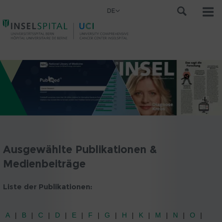
DE
Ausgewählte Publikationen &
Medienbeiträge
Liste der Publikationen:
A
B
C
D
E
F
G
H
K
M
N
O