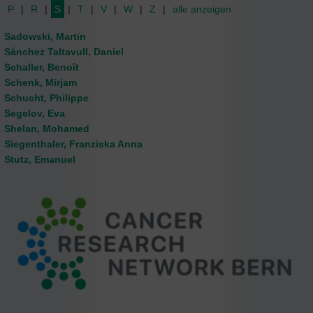
P
R
S
T
V
W
Z
alle anzeigen
Sadowski, Martin
Sánchez Taltavull, Daniel
Schaller, Benoît
Schenk, Mirjam
Schucht, Philippe
Segelov, Eva
Shelan, Mohamed
Siegenthaler, Franziska Anna
Stutz, Emanuel