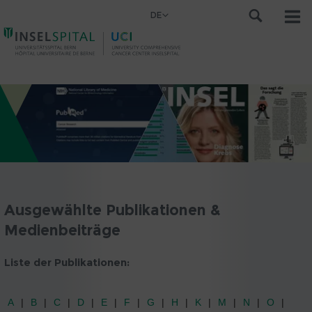
DE
Ausgewählte Publikationen &
Medienbeiträge
Liste der Publikationen:
A
B
C
D
E
F
G
H
K
M
N
O