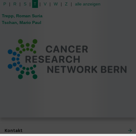
P
R
S
T
V
W
Z
alle anzeigen
Trepp, Roman Suria
Tschan, Mario Paul
Kontakt