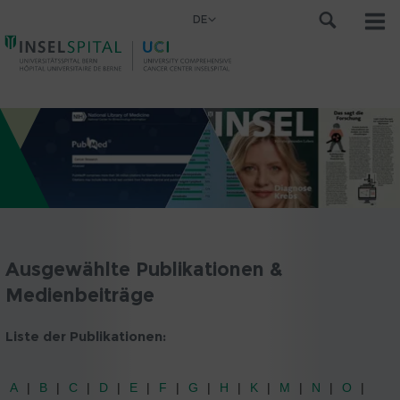
DE
Ausgewählte Publikationen &
Medienbeiträge
Liste der Publikationen:
A
B
C
D
E
F
G
H
K
M
N
O