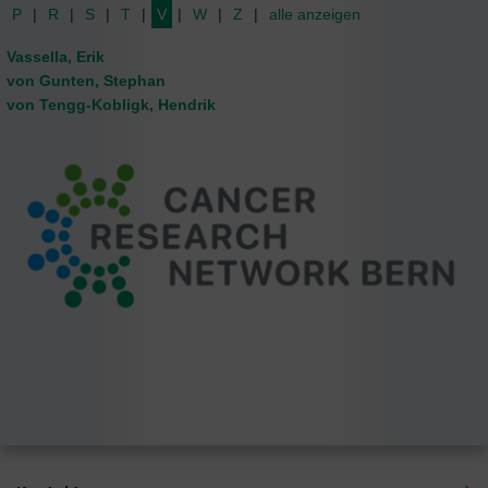
P
R
S
T
V
W
Z
alle anzeigen
Vassella, Erik
von Gunten, Stephan
von Tengg-Kobligk, Hendrik