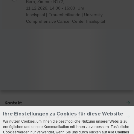
Bern, Zimmer B172,
11.12.2026, 14:00 - 16:00 Uhr
Inselspital
|
Frauenheilkunde
|
University
Comprehensive Cancer Center Inselspital
Kontakt
Ihre Einstellungen zu Cookies für diese Website
Anmeldungen für ein Tumorboard
Wir nutzen Cookies, um Ihnen die bestmögliche Nutzung unserer Website zu
ermöglichen und unsere Kommunikation mit Ihnen zu verbessern. Zusätzliche
Anreise
Cookies werden nur verwendet, wenn Sie uns durch Klicken auf
Alle Cookies