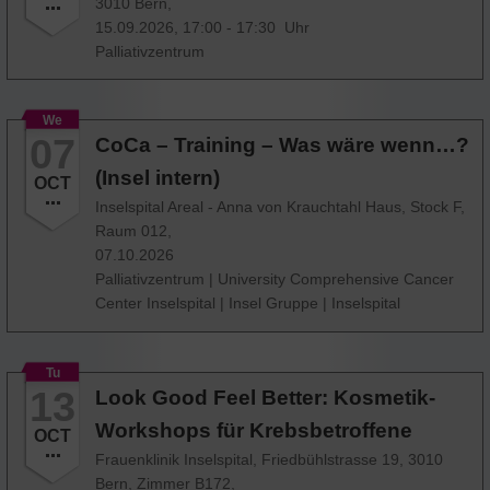
3010 Bern,
15.09.2026, 17:00 - 17:30 Uhr
Palliativzentrum
We
07
CoCa – Training – Was wäre wenn…?
(Insel intern)
OCT
Inselspital Areal - Anna von Krauchtahl Haus, Stock F,
Raum 012,
07.10.2026
Palliativzentrum
|
University Comprehensive Cancer
Center Inselspital
|
Insel Gruppe
|
Inselspital
Tu
13
Look Good Feel Better: Kosmetik-
Workshops für Krebsbetroffene
OCT
Frauenklinik Inselspital, Friedbühlstrasse 19, 3010
Bern, Zimmer B172,