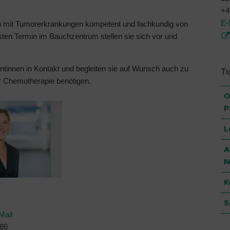
+4
E-
en mit Tumorerkrankungen kompetent und fachkundig von
sten Termin im Bauchzentrum stellen sie sich vor und
entinnen in Kontakt und begleiten sie auf Wunsch auch zu
T
er Chemotherapie benötigen.
O
P
L
A
N
K
S
Mail
 86