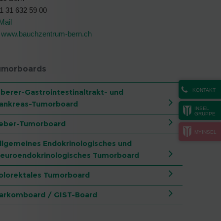
1 31 632 59 00
Mail
www.bauchzentrum-bern.ch
umorboards
KONTAKT
berer-Gastrointestinaltrakt- und
ankreas-Tumorboard
INSEL
GRUPPE
eber-Tumorboard
MYINSEL
llgemeines Endokrinologisches und
euroendokrinologisches Tumorboard
olorektales Tumorboard
arkomboard / GIST-Board