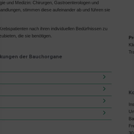
rgie und Medizin: Chirurgen, Gastroenterologen und
andlungen, stimmen diese aufeinander ab und führen sie
Krebspatienten nach ihren individuellen Bedürfnissen zu
ubieten, die sie benötigen.
Pr
Kl
Tr
nkungen der Bauchorgane
K
In
Un
Ba
Fr
30