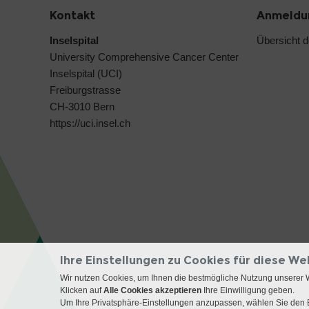
Kontakt
Anmeldun
Inselspital
Übersicht 
University Comprehensive Cancer Center
Inselspital (UCI)
Freiburgstrasse
CH-3010 Bern
https://uci.insel.ch
Ihre Einstellungen zu Cookies für diese We
Wir nutzen Cookies, um Ihnen die bestmögliche Nutzung unserer 
Klicken auf
Alle Cookies akzeptieren
Ihre Einwilligung geben.
Um Ihre Privatsphäre-Einstellungen anzupassen, wählen Sie den B