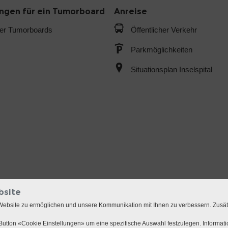
gen für ein Tumorboard
Anreise
der Tumorboards
Öffentlicher Verkehr
Parkmöglichkeiten
Situationsplan Inselspital
bsite
Website zu ermöglichen und unsere Kommunikation mit Ihnen zu verbessern. Zusä
utton «Cookie Einstellungen» um eine spezifische Auswahl festzulegen. Informat