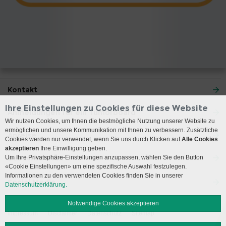
Kontakt
Ihre Einstellungen zu Cookies für diese Website
Anmeldungen für ein Tumorboard
Wir nutzen Cookies, um Ihnen die bestmögliche Nutzung unserer Website zu
ermöglichen und unsere Kommunikation mit Ihnen zu verbessern. Zusätzliche
Anreise
Cookies werden nur verwendet, wenn Sie uns durch Klicken auf
Alle Cookies
akzeptieren
Ihre Einwilligung geben.
Besuchszeiten
Um Ihre Privatsphäre-Einstellungen anzupassen, wählen Sie den Button
«Cookie Einstellungen» um eine spezifische Auswahl festzulegen.
Informationen zu den verwendeten Cookies finden Sie in unserer
Social Media
Datenschutzerklärung.
Notwendige Cookies akzeptieren
Impressum
Disclaimer
Datenschutz
Sitemap