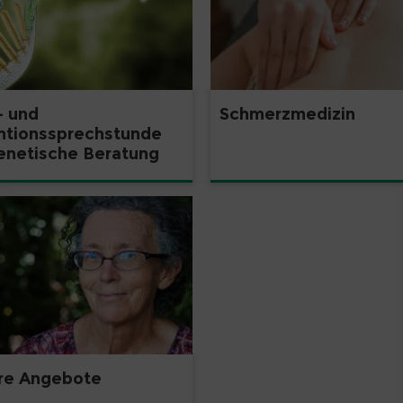
Schmerzmedizin
- und
ntionssprechstunde
enetische Beratung
re Angebote