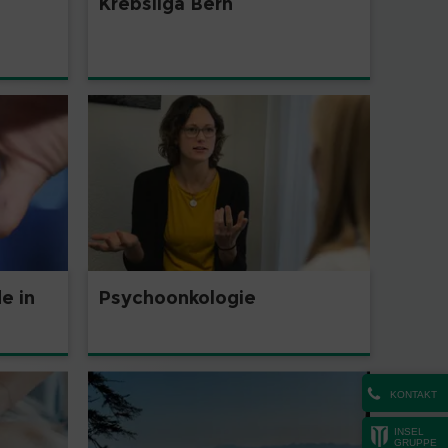
Krebsliga Bern
e in
Psychoonkologie
KONTAKT
INSEL
GRUPPE