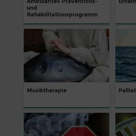
Ambulantes Präventions-
Ernäh
und
Rehabilitationsprogramm
Pallia
Musiktherapie