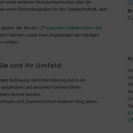
 sowie weiteren Vertrauenspersonen über die
n einen Behandlungsplan für den Spitalaufenthalt, aber
Dr
Co
u planen. Als Teil des
regionalen Palliativnetzes des
n und Patienten sowie ihren Angehörigen den häufigen
 erfüllen.
K
Sie und Ihr Umfeld:
In
Un
ender Betreuung und Unterstützung durch ein
S
 aufgehoben und persönlich betreut fühlen;
An
eldes betreut werden;
CH
rtrauen und Zuversicht Ihren weiteren Weg gehen
Te
E-