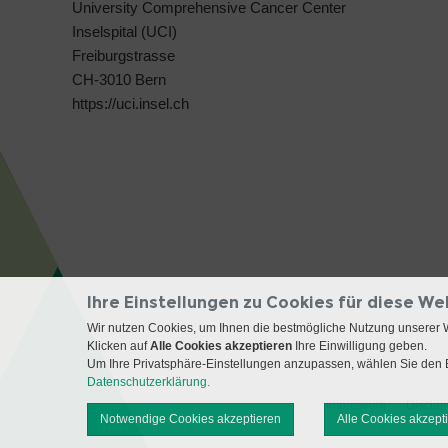
University Comprehensive Cancer Center
Inselspital (UCI)
Freiburgstrasse
CH-3010 Bern
https://uci.insel.ch
Ihre Einstellungen zu Cookies für diese We
Wir nutzen Cookies, um Ihnen die bestmögliche Nutzung unserer 
Klicken auf
Alle Cookies akzeptieren
Ihre Einwilligung geben.
Um Ihre Privatsphäre-Einstellungen anzupassen, wählen Sie den B
Datenschutzerklärung.
Impressum
Disclai
Notwendige Cookies akzeptieren
Alle Cookies akzept