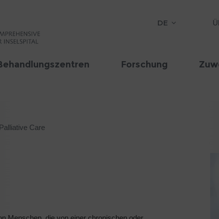
DE
Ü
Behandlungszentren
Forschung
Zuw
Palliative Care
on Menschen, die von einer chronischen oder