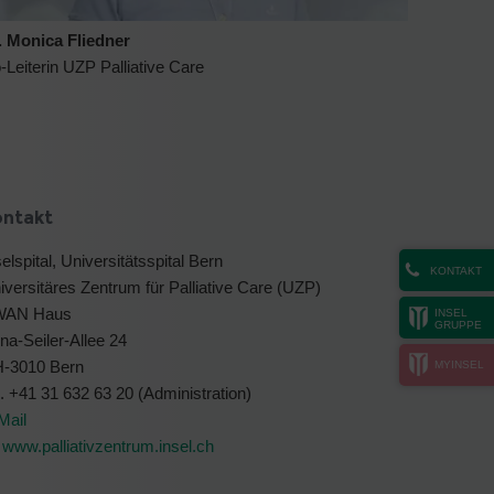
. Monica Fliedner
-Leiterin UZP Palliative Care
ontakt
selspital, Universitätsspital Bern
KONTAKT
iversitäres Zentrum für Palliative Care (UZP)
WAN Haus
INSEL
GRUPPE
na-Seiler-Allee 24
-3010 Bern
MYINSEL
l. +41 31 632 63 20 (Administration)
Mail
www.palliativzentrum.insel.ch