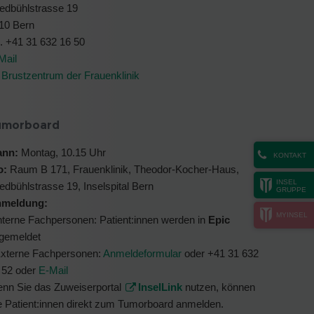
iedbühlstrasse 19
10 Bern
l. +41 31 632 16 50
Mail
Brustzentrum der Frauenklinik
umorboard
nn:
Montag, 10.15 Uhr
KONTAKT
o:
Raum B 171, Frauenklinik, Theodor-Kocher-Haus,
INSEL
iedbühlstrasse 19, Inselspital Bern
GRUPPE
meldung:
MYINSEL
Interne Fachpersonen: Patient:innen werden in
Epic
gemeldet
Externe Fachpersonen:
Anmeldeformular
oder +41 31 632
 52 oder
E-Mail
nn Sie das Zuweiserportal
InselLink
nutzen, können
e Patient:innen direkt zum Tumorboard anmelden.