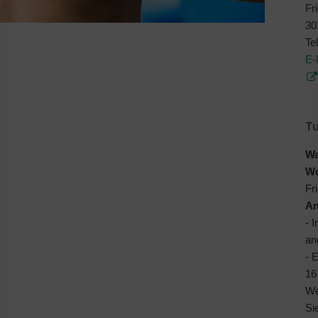
Fr
30
Te
E-
T
Wa
W
Fr
An
- 
an
- 
16
We
Si