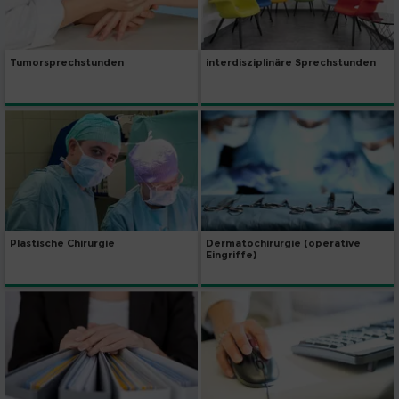
Tumorsprechstunden
interdisziplinäre Sprechstunden
Dermatochirurgie (operative
Plastische Chirurgie
Eingriffe)