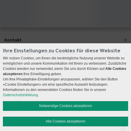
Kontakt
Ihre Einstellungen zu Cookies für diese Website
Anmeldungen für ein Tumorboard
Wir nutzen Cookies, um Ihnen die bestmögliche Nutzung unserer Website zu
ermöglichen und unsere Kommunikation mit Ihnen zu verbessern. Zusätzliche
Anreise
Cookies werden nur verwendet, wenn Sie uns durch Klicken auf
Alle Cookies
akzeptieren
Ihre Einwilligung geben.
Besuchszeiten
Um Ihre Privatsphäre-Einstellungen anzupassen, wählen Sie den Button
«Cookie Einstellungen» um eine spezifische Auswahl festzulegen.
Informationen zu den verwendeten Cookies finden Sie in unserer
Social Media
Datenschutzerklärung.
Notwendige Cookies akzeptieren
Impressum
Disclaimer
Datenschutz
Sitemap
Alle Cookies akzeptieren
© 2026 Insel Gruppe AG