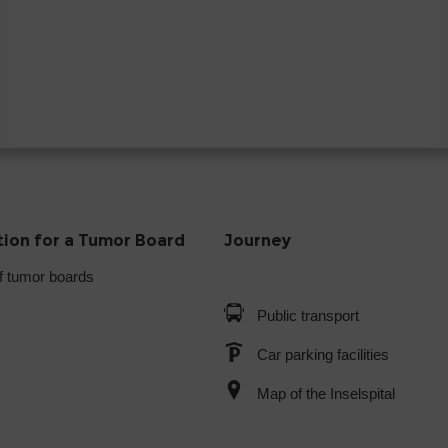
tion for a Tumor Board
Journey
f tumor boards
Public transport
Car parking facilities
Map of the Inselspital