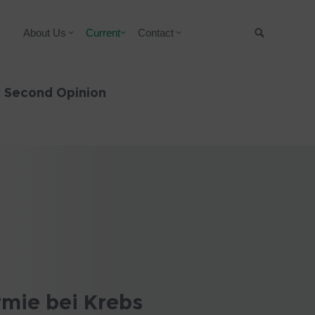
About Us
Current
Contact
Suche
& Second Opinion
rmie bei Krebs