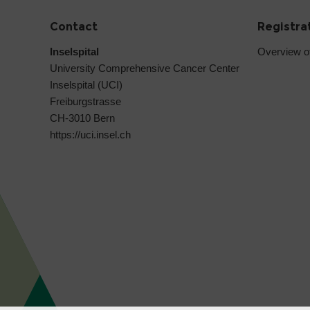
Contact
Registra
Inselspital
Overview o
University Comprehensive Cancer Center
Inselspital (UCI)
Freiburgstrasse
CH-3010 Bern
https://uci.insel.ch