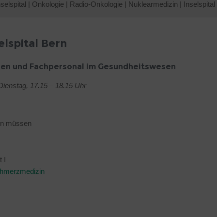
elspital
|
Onkologie
|
Radio-Onkologie
|
Nuklearmedizin
|
Inselspital
elspital Bern
nnen und Fachpersonal im Gesundheitswesen
Dienstag, 17.15 – 18.15 Uhr
en müssen
 I
Schmerzmedizin