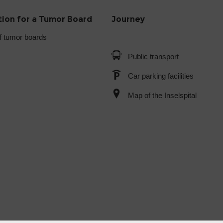
tion for a Tumor Board
Journey
f tumor boards
Public transport
Car parking facilities
Map of the Inselspital