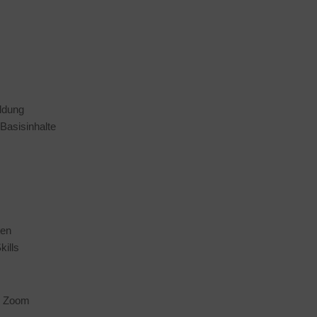
ildung
Basisinhalte
ten
kills
r Zoom