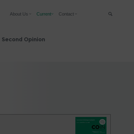
About Us
Current
Contact
Suche
& Second Opinion