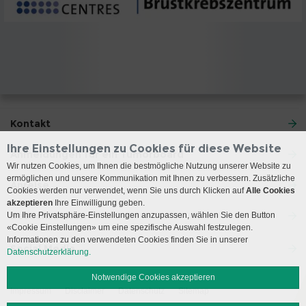
Kontakt
Ihre Einstellungen zu Cookies für diese Website
Anmeldungen für ein Tumorboard
Wir nutzen Cookies, um Ihnen die bestmögliche Nutzung unserer Website zu
ermöglichen und unsere Kommunikation mit Ihnen zu verbessern. Zusätzliche
Anreise
Cookies werden nur verwendet, wenn Sie uns durch Klicken auf
Alle Cookies
akzeptieren
Ihre Einwilligung geben.
Besuchszeiten
Um Ihre Privatsphäre-Einstellungen anzupassen, wählen Sie den Button
«Cookie Einstellungen» um eine spezifische Auswahl festzulegen.
Informationen zu den verwendeten Cookies finden Sie in unserer
Social Media
Datenschutzerklärung.
Notwendige Cookies akzeptieren
Impressum
Disclaimer
Datenschutz
Sitemap