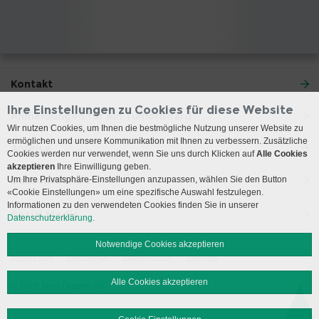
Kontakt
Ihre Einstellungen zu Cookies für diese Website
Anmeldungen für ein Tumorboard
Wir nutzen Cookies, um Ihnen die bestmögliche Nutzung unserer Website zu
ermöglichen und unsere Kommunikation mit Ihnen zu verbessern. Zusätzliche
Anreise
Cookies werden nur verwendet, wenn Sie uns durch Klicken auf
Alle Cookies
akzeptieren
Ihre Einwilligung geben.
Besuchszeiten
Um Ihre Privatsphäre-Einstellungen anzupassen, wählen Sie den Button
«Cookie Einstellungen» um eine spezifische Auswahl festzulegen.
Informationen zu den verwendeten Cookies finden Sie in unserer
Social Media
Datenschutzerklärung.
Notwendige Cookies akzeptieren
Impressum
Disclaimer
Datenschutz
Sitemap
Alle Cookies akzeptieren
© 2026 Insel Gruppe AG