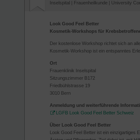
Inselspital
|
Frauenheilkunde
|
University Co
Look Good Feel Better
Kosmetik-Workshops für Krebsbetroffen
Der kostenlose Workshop richtet sich an al
Kosmetik-Workshop ist ein entspanntes Erleb
Ort
Frauenklinik Inselspital
Sitzungszimmer B172
Friedbühlstrasse 19
3010 Bern
Anmeldung und weiterführende Informat
LGFB Look Good Feel Better Schweiz
Über Look Good Feel Better
Look Good Feel Better ist ein einzigartig
Ärzten und Pflegenden. Ziel dabei ist, mit 