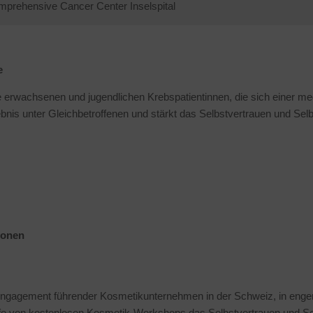
mprehensive Cancer Center Inselspital
e
le erwachsenen und jugendlichen Krebspatientinnen, die sich einer m
nis unter Gleichbetroffenen und stärkt das Selbstvertrauen und Sel
ionen
es Engagement führender Kosmetikunternehmen in der Schweiz, in en
Hilfe von kostenlosen Kosmetik-Workshops das Selbstvertrauen und Se