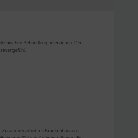
edizinischen Behandlung unterziehen. Der
bstwertgefühl.
ger Zusammenarbeit mit Krankenhäusern,
lbstwertgefühl von Krebsbetroffenen, die