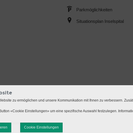
Parkmöglichkeiten
Situationsplan Inselspital
bsite
Website zu ermöglichen und unsere Kommunikation mit Ihnen zu verbessern. Zusä
utton «Cookie Einstellungen» um eine spezifische Auswahl festzulegen. Informat
mer
Datenschutz
Sitemap
ieren
Cookie Einstellungen