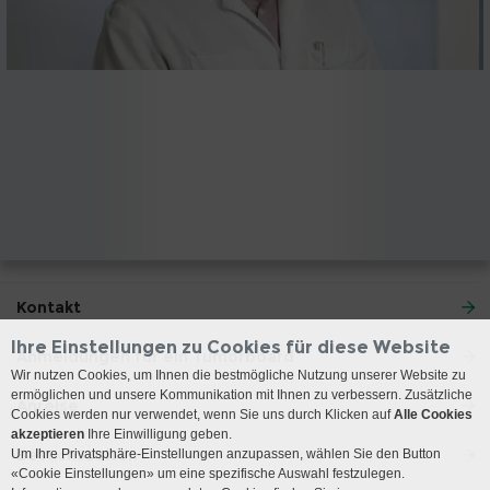
Kontakt
Ihre Einstellungen zu Cookies für diese Website
Anmeldungen für ein Tumorboard
Wir nutzen Cookies, um Ihnen die bestmögliche Nutzung unserer Website zu
ermöglichen und unsere Kommunikation mit Ihnen zu verbessern. Zusätzliche
Anreise
Cookies werden nur verwendet, wenn Sie uns durch Klicken auf
Alle Cookies
akzeptieren
Ihre Einwilligung geben.
Besuchszeiten
Um Ihre Privatsphäre-Einstellungen anzupassen, wählen Sie den Button
«Cookie Einstellungen» um eine spezifische Auswahl festzulegen.