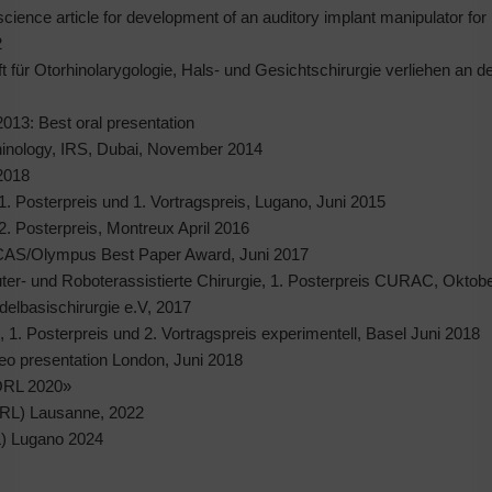
cience article for development of an auditory implant manipulator for
2
für Otorhinolarygologie, Hals- und Gesichtschirurgie verliehen an de
13: Best oral presentation
 Rhinology, IRS, Dubai, November 2014
 2018
1. Posterpreis und 1. Vortragspreis, Lugano, Juni 2015
2. Posterpreis, Montreux April 2016
ISCAS/Olympus Best Paper Award, Juni 2017
er- und Roboterassistierte Chirurgie, 1. Posterpreis CURAC, Oktob
elbasischirurgie e.V, 2017
 1. Posterpreis und 2. Vortragspreis experimentell, Basel Juni 2018
o presentation London, Juni 2018
ORL 2020»
RL) Lausanne, 2022
) Lugano 2024