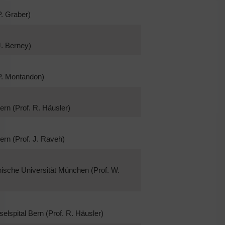
P. Graber)
J. Berney)
 P. Montandon)
Bern (Prof. R. Häusler)
Bern (Prof. J. Raveh)
hnische Universität München (Prof. W.
nselspital Bern (Prof. R. Häusler)