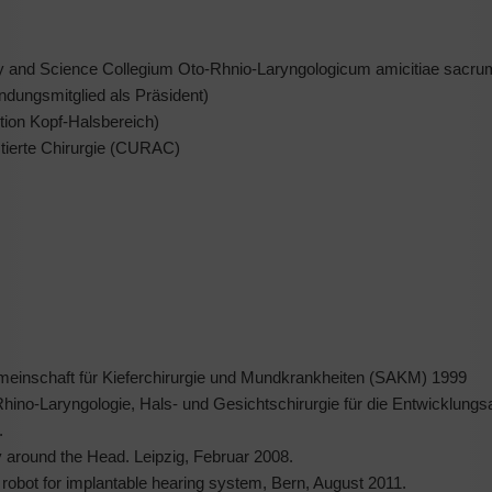
gery and Science Collegium Oto-Rhnio-Laryngologicum amicitiae sacru
ndungsmitglied als Präsident)
tion Kopf-Halsbereich)
tierte Chirurgie (CURAC)
meinschaft für Kieferchirurgie und Mundkrankheiten (SAKM) 1999
ino-Laryngologie, Hals- und Gesichtschirurgie für die Entwicklungsa
.
around the Head. Leipzig, Februar 2008.
robot for implantable hearing system, Bern, August 2011.