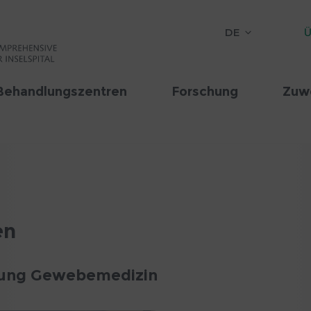
DE
Ü
Behandlungszentren
Forschung
Zuw
en
ührung Gewebemedizin