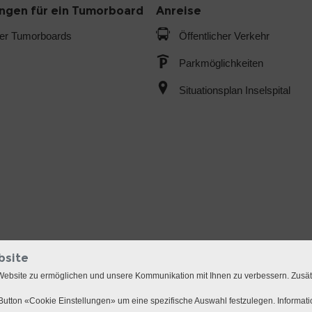
gen für ein Tumorboard
Anreise
der Tumorboards
Öffentlicher Verkehr
Parkmöglichkeiten
Situationsplan Inselspital
bsite
Website zu ermöglichen und unsere Kommunikation mit Ihnen zu verbessern. Zusä
utton «Cookie Einstellungen» um eine spezifische Auswahl festzulegen. Informat