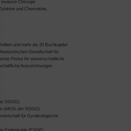
 invasive Chirurgie
Zytokine und Chemokine,
hriften und mehr als 20 Buchkapitel
chweizerischen Gesellschaft für
rste Preise für wissenschaftliche
nschaftliche Auszeichnungen
 der SGGG)
ogie (AKOL der SGGG)
emeinschaft für Gynäkologische
sche Endoskopie (ESGE)