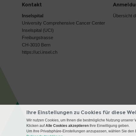
Kontakt
Anmeldun
Inselspital
Übersicht 
University Comprehensive Cancer Center
Inselspital (UCI)
Freiburgstrasse
CH-3010 Bern
https://uci.insel.ch
Ihre Einstellungen zu Cookies für diese We
Wir nutzen Cookies, um Ihnen die bestmögliche Nutzung unserer 
Klicken auf
Alle Cookies akzeptieren
Ihre Einwilligung geben.
Um Ihre Privatsphäre-Einstellungen anzupassen, wählen Sie den B