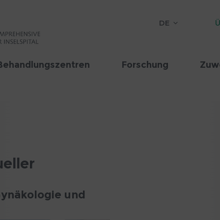
DE
Ü
Behandlungszentren
Forschung
Zuw
eller
Gynäkologie und