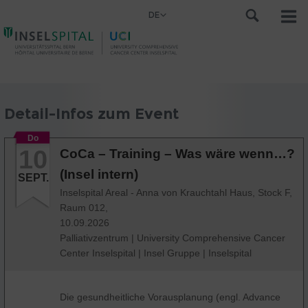
DE
Detail-Infos zum Event
Do
10
CoCa – Training – Was wäre wenn…?
(Insel intern)
SEPT.
Inselspital Areal - Anna von Krauchtahl Haus, Stock F,
Raum 012,
10.09.2026
Palliativzentrum
|
University Comprehensive Cancer
Center Inselspital
|
Insel Gruppe
|
Inselspital
Die gesundheitliche Vorausplanung (engl. Advance