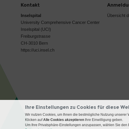
Kontakt
Anmeldun
Inselspital
Übersicht 
University Comprehensive Cancer Center
Inselspital (UCI)
Freiburgstrasse
CH-3010 Bern
https://uci.insel.ch
Ihre Einstellungen zu Cookies für diese We
Wir nutzen Cookies, um Ihnen die bestmögliche Nutzung unserer 
Klicken auf
Alle Cookies akzeptieren
Ihre Einwilligung geben.
Um Ihre Privatsphäre-Einstellungen anzupassen, wählen Sie den B