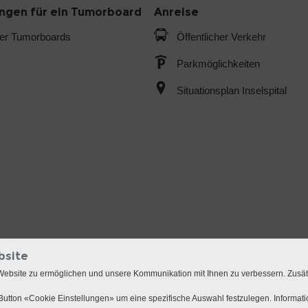
gen für ein Tumorboard
Anreise
der Tumorboards
Öffentlicher Verkehr
Parkmöglichkeiten
Situationsplan Inselspital
bsite
Website zu ermöglichen und unsere Kommunikation mit Ihnen zu verbessern. Zusä
utton «Cookie Einstellungen» um eine spezifische Auswahl festzulegen. Informat