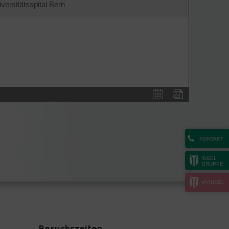
iversitätsspital Bern
KONTAKT
INSEL
GRUPPE
MYINSEL
Besuchszeiten