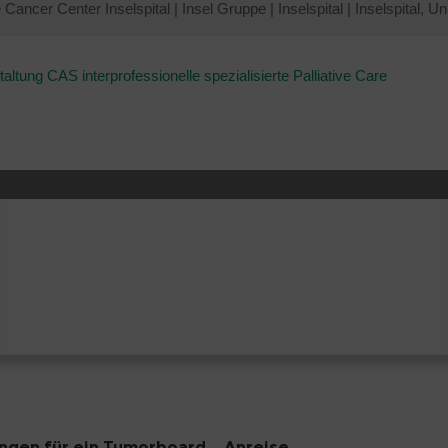
Cancer Center Inselspital
|
Insel Gruppe
|
Inselspital
|
Inselspital, Un
ltung CAS interprofessionelle spezialisierte Palliative Care
gen für ein Tumorboard
Anreise