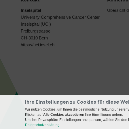
Inselspital
Übersicht 
University Comprehensive Cancer Center
Inselspital (UCI)
Freiburgstrasse
CH-3010 Bern
https://uci.insel.ch
Ihre Einstellungen zu Cookies für diese We
Wir nutzen Cookies, um Ihnen die bestmögliche Nutzung unserer 
Klicken auf
Alle Cookies akzeptieren
Ihre Einwilligung geben.
Um Ihre Privatsphäre-Einstellungen anzupassen, wählen Sie den B
Datenschutzerklärung.