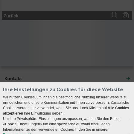
Zurück
Kontakt
Ihre Einstellungen zu Cookies für diese Website
Anmeldungen für ein Tumorboard
Wir nutzen Cookies, um Ihnen die bestmögliche Nutzung unserer Website zu
ermöglichen und unsere Kommunikation mit Ihnen zu verbessern. Zusätzliche
Anreise
Cookies werden nur verwendet, wenn Sie uns durch Klicken auf
Alle Cookies
akzeptieren
Ihre Einwilligung geben.
Besuchszeiten
Um Ihre Privatsphäre-Einstellungen anzupassen, wählen Sie den Button
«Cookie Einstellungen» um eine spezifische Auswahl festzulegen.
Informationen zu den verwendeten Cookies finden Sie in unserer
Social Media