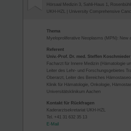
Hörsaal Medizin 3, Sahli-Haus 1, Rosenbüh
UKH-HZL
|
University Comprehensive Cance
Thema
Myeloproliferative Neoplasms (MPN): New a
Referent
Univ.-Prof. Dr. med. Steffen Koschmieder
Facharzt für Innere Medizin (Hämatologie u
Leiter des Lehr- und Forschungsgebietes T
Oberarzt, Leiter des Bereiches Hämostaseol
Klinik für Hämatologie, Onkologie, Hämostas
Universitätsklinikum Aachen
Kontakt für Rückfragen
Kaderarztsekretariat UKH-HZL
Tel. +41 31 632 35 13
E-Mail