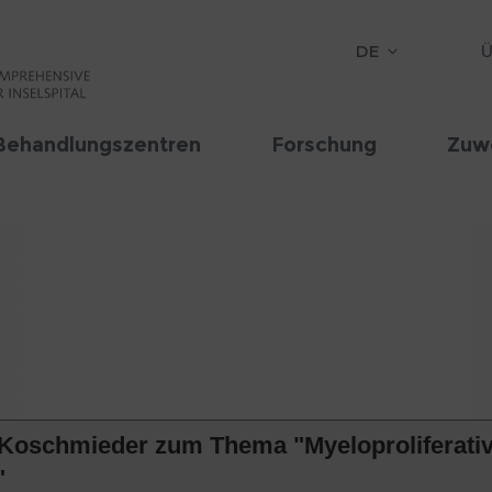
DE
Ü
Behandlungszentren
Forschung
Zuw
en Koschmieder zum Thema "Myeloproliferat
"