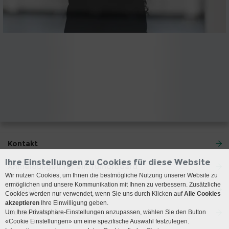
Kontakt
Ihre Einstellungen zu Cookies für diese Website
Anmeldungen für ein Tumorboard
Wir nutzen Cookies, um Ihnen die bestmögliche Nutzung unserer Website zu
ermöglichen und unsere Kommunikation mit Ihnen zu verbessern. Zusätzliche
Anreise
Cookies werden nur verwendet, wenn Sie uns durch Klicken auf
Alle Cookies
akzeptieren
Ihre Einwilligung geben.
Besuchszeiten
Um Ihre Privatsphäre-Einstellungen anzupassen, wählen Sie den Button
«Cookie Einstellungen» um eine spezifische Auswahl festzulegen.