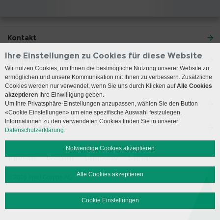
Kontakt
Ihre Einstellungen zu Cookies für diese Website
Anmeldungen für ein Tumorboard
Wir nutzen Cookies, um Ihnen die bestmögliche Nutzung unserer Website zu
ermöglichen und unsere Kommunikation mit Ihnen zu verbessern. Zusätzliche
Anreise
Cookies werden nur verwendet, wenn Sie uns durch Klicken auf
Alle Cookies
akzeptieren
Ihre Einwilligung geben.
Besuchszeiten
Um Ihre Privatsphäre-Einstellungen anzupassen, wählen Sie den Button
«Cookie Einstellungen» um eine spezifische Auswahl festzulegen.
Informationen zu den verwendeten Cookies finden Sie in unserer
Social Media
Datenschutzerklärung.
Notwendige Cookies akzeptieren
Impressum
Disclaimer
Datenschutz
Sitemap
Alle Cookies akzeptieren
© 2026 Insel Gruppe AG
Cookie Einstellungen