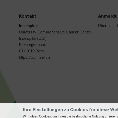
Kontakt
Anmeldun
Inselspital
Übersicht 
University Comprehensive Cancer Center
Inselspital (UCI)
Freiburgstrasse
CH-3010 Bern
https://uci.insel.ch
Ihre Einstellungen zu Cookies für diese We
Wir nutzen Cookies, um Ihnen die bestmögliche Nutzung unserer 