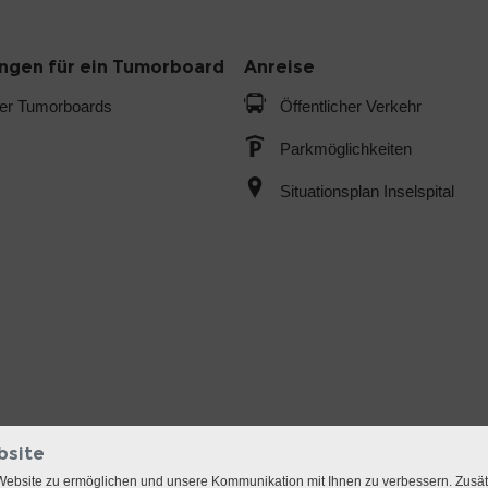
gen für ein Tumorboard
Anreise
der Tumorboards
Öffentlicher Verkehr
Parkmöglichkeiten
Situationsplan Inselspital
bsite
Website zu ermöglichen und unsere Kommunikation mit Ihnen zu verbessern. Zusä