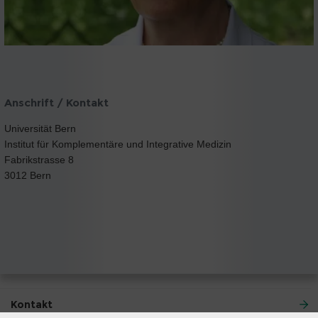
Anschrift / Kontakt
Universität Bern
Institut für Komplementäre und Integrative Medizin
Fabrikstrasse 8
3012 Bern
Kontakt