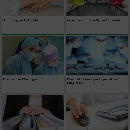
Tumorsprechstunden
interdisziplinäre Sprechstunden
Dermatochirurgie (operative
Plastische Chirurgie
Eingriffe)