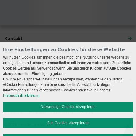
Kontakt
Ihre Einstellungen zu Cookies für diese Website
Anmeldungen für ein Tumorboard
Wir nutzen Cookies, um Ihnen die bestmögliche Nutzung unserer Website zu
ermöglichen und unsere Kommunikation mit Ihnen zu verbessern. Zusätzliche
Anreise
Cookies werden nur verwendet, wenn Sie uns durch Klicken auf
Alle Cookies
akzeptieren
Ihre Einwilligung geben.
Besuchszeiten
Um Ihre Privatsphäre-Einstellungen anzupassen, wählen Sie den Button
«Cookie Einstellungen» um eine spezifische Auswahl festzulegen.
Informationen zu den verwendeten Cookies finden Sie in unserer
Social Media
Datenschutzerklärung.
Notwendige Cookies akzeptieren
Impressum
Disclaimer
Datenschutz
Sitemap
Alle Cookies akzeptieren
© 2026 Insel Gruppe AG