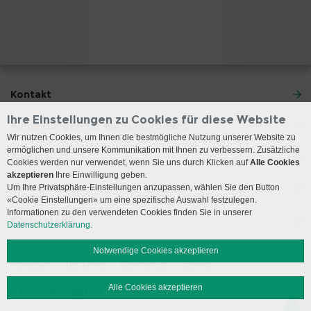
Kontakt
Ihre Einstellungen zu Cookies für diese Website
Anmeldungen für ein Tumorboard
Wir nutzen Cookies, um Ihnen die bestmögliche Nutzung unserer Website zu
ermöglichen und unsere Kommunikation mit Ihnen zu verbessern. Zusätzliche
Anreise
Cookies werden nur verwendet, wenn Sie uns durch Klicken auf
Alle Cookies
akzeptieren
Ihre Einwilligung geben.
Besuchszeiten
Um Ihre Privatsphäre-Einstellungen anzupassen, wählen Sie den Button
«Cookie Einstellungen» um eine spezifische Auswahl festzulegen.
Informationen zu den verwendeten Cookies finden Sie in unserer
Social Media
Datenschutzerklärung.
Notwendige Cookies akzeptieren
Impressum
Disclaimer
Datenschutz
Sitemap
Alle Cookies akzeptieren
© 2026 Insel Gruppe AG