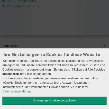
Nr. 24. – Februar 2023
Nr. 23. – Dezember 2022
Kontakt
Ihre Einstellungen zu Cookies für diese Website
Anmeldungen für ein Tumorboard
Wir nutzen Cookies, um Ihnen die bestmögliche Nutzung unserer Website zu
ermöglichen und unsere Kommunikation mit Ihnen zu verbessern. Zusätzliche
Anreise
Cookies werden nur verwendet, wenn Sie uns durch Klicken auf
Alle Cookies
akzeptieren
Ihre Einwilligung geben.
Besuchszeiten
Um Ihre Privatsphäre-Einstellungen anzupassen, wählen Sie den Button
«Cookie Einstellungen» um eine spezifische Auswahl festzulegen.
Informationen zu den verwendeten Cookies finden Sie in unserer
Social Media
Datenschutzerklärung.
Notwendige Cookies akzeptieren
Impressum
Disclaimer
Datenschutz
Sitemap