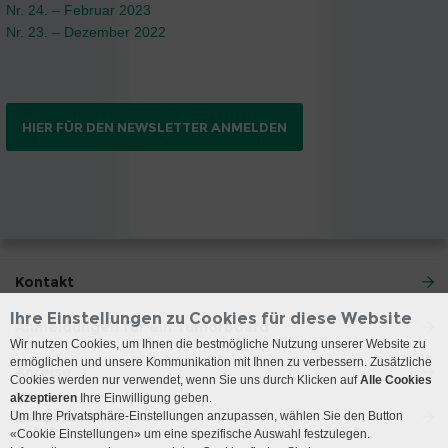
Nr. 24. – Februar 2023
Nr. 23. – Dezember 2022
HIER FÜR DEN NEWSLETTER ANMELDEN
Kontakt
Ihre Einstellungen zu Cookies für diese Website
Anmeldungen für ein Tumorboard
Wir nutzen Cookies, um Ihnen die bestmögliche Nutzung unserer Website zu
ermöglichen und unsere Kommunikation mit Ihnen zu verbessern. Zusätzliche
Anreise
Cookies werden nur verwendet, wenn Sie uns durch Klicken auf
Alle Cookies
akzeptieren
Ihre Einwilligung geben.
Besuchszeiten
Um Ihre Privatsphäre-Einstellungen anzupassen, wählen Sie den Button
«Cookie Einstellungen» um eine spezifische Auswahl festzulegen.