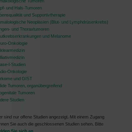
näkologische Tumoren
pf- und Hals-Tumoren
bensqualität und Supportivtherapie
matologische Neoplasien (Blut- und Lymphdrüsenkrebs)
ngen- und Thoraxtumoren
utkrebserkrankungen und Melanome
uro-Onkologie
klearmedizin
lliativmedizin
ase-I-Studien
dio-Onkologie
rkome und GIST
lide Tumoren, organübergreifend
ogenitale Tumoren
dere Studien
er sind nur offene Studien angezeigt. Mit einem Zugang
nnen Sie auch die geschlossenen Studien sehen. Bitte
lden Sie sich an
.