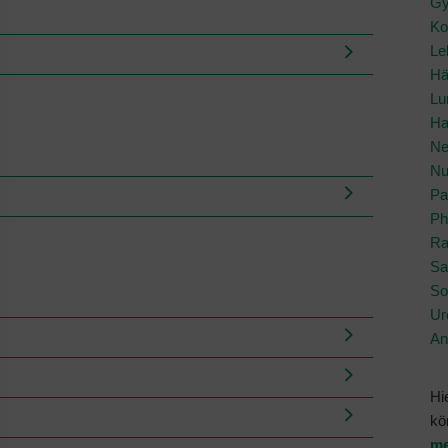
Gy
Ko
Le
Hä
Lu
Ha
Ne
Nu
Pa
Ph
Ra
Sa
So
Ur
An
Hi
kö
me