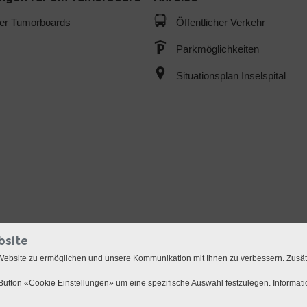
der Tumorboards
Öffentlicher Verkehr
Parkmöglichkeiten
Situationsplan Inselspital
bsite
Website zu ermöglichen und unsere Kommunikation mit Ihnen zu verbessern. Zusä
utton «Cookie Einstellungen» um eine spezifische Auswahl festzulegen. Informat