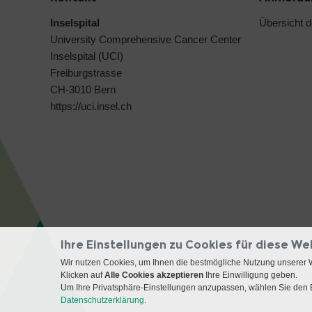
Inselspital
Übersicht 
University Comprehensive Cancer Center
Inselspital (UCI)
Freiburgstrasse
CH-3010 Bern
https://uci.insel.ch
Ihre Einstellungen zu Cookies für diese We
Wir nutzen Cookies, um Ihnen die bestmögliche Nutzung unserer 
Klicken auf
Alle Cookies akzeptieren
Ihre Einwilligung geben.
Um Ihre Privatsphäre-Einstellungen anzupassen, wählen Sie den B
Datenschutzerklärung.