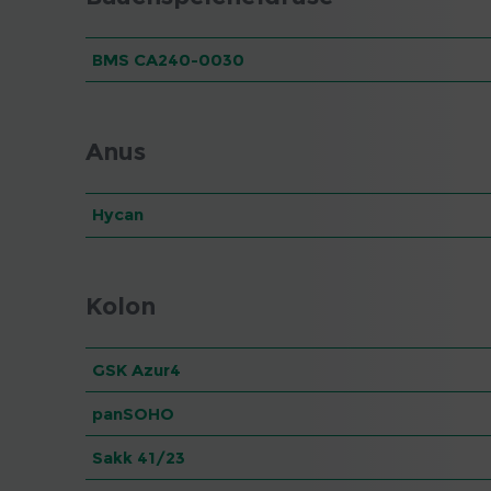
BMS CA240-0030
Anus
Hycan
Kolon
GSK Azur4
panSOHO
Sakk 41/23