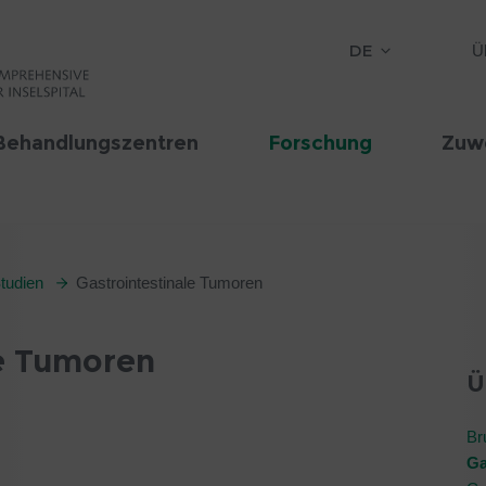
DE
Ü
Behandlungszentren
Forschung
Zuw
Studien
Gastrointestinale Tumoren
le Tumoren
Ü
Br
Ga