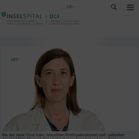
DE
Als der neue Virus kam, brauchten Krebspatientinnen und -patienten