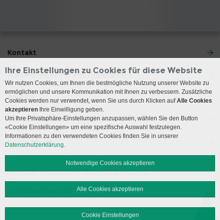
Kontakt
Ihre Einstellungen zu Cookies für diese Website
Anmeldungen für ein Tumorboard
Wir nutzen Cookies, um Ihnen die bestmögliche Nutzung unserer Website zu
ermöglichen und unsere Kommunikation mit Ihnen zu verbessern. Zusätzliche
Anreise
Cookies werden nur verwendet, wenn Sie uns durch Klicken auf
Alle Cookies
akzeptieren
Ihre Einwilligung geben.
Besuchszeiten
Um Ihre Privatsphäre-Einstellungen anzupassen, wählen Sie den Button
«Cookie Einstellungen» um eine spezifische Auswahl festzulegen.
Informationen zu den verwendeten Cookies finden Sie in unserer
Social Media
Datenschutzerklärung.
Notwendige Cookies akzeptieren
Impressum
Disclaimer
Datenschutz
Sitemap
Alle Cookies akzeptieren
© 2026 Insel Gruppe AG
Cookie Einstellungen