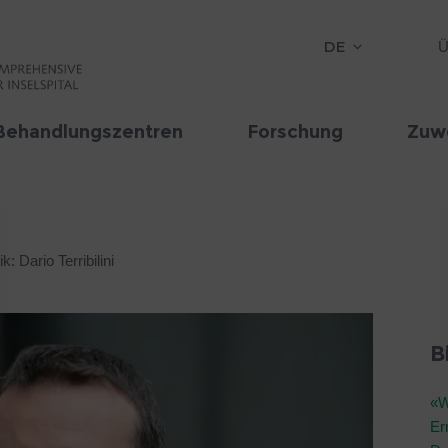
DE
Ü
Behandlungszentren
Forschung
Zuw
: Dario Terribilini
B
«W
Er