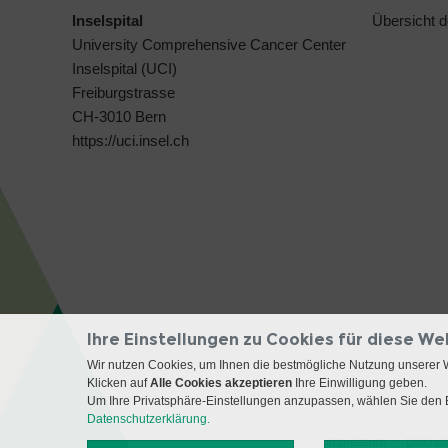
Inselspital
Übersicht 
University Comprehensive Cancer Center
Inselspital (UCI)
Freiburgstrasse
CH-3010 Bern
https://uci.insel.ch
Ihre Einstellungen zu Cookies für diese We
Wir nutzen Cookies, um Ihnen die bestmögliche Nutzung unserer 
Klicken auf
Alle Cookies akzeptieren
Ihre Einwilligung geben.
Um Ihre Privatsphäre-Einstellungen anzupassen, wählen Sie den B
Datenschutzerklärung.
Impressum
Disclai