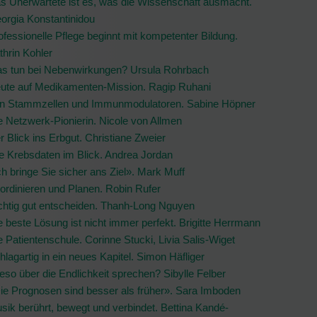
s Unerwartete ist es, was die Wissenschaft ausmacht.
orgia Konstantinidou
ofessionelle Pflege beginnt mit kompetenter Bildung.
thrin Kohler
s tun bei Nebenwirkungen? Ursula Rohrbach
ute auf Medikamenten-Mission. Ragip Ruhani
n Stammzellen und Immunmodulatoren. Sabine Höpner
e Netzwerk-Pionierin. Nicole von Allmen
r Blick ins Erbgut. Christiane Zweier
le Krebsdaten im Blick. Andrea Jordan
ch bringe Sie sicher ans Ziel». Mark Muff
ordinieren und Planen. Robin Rufer
chtig gut entscheiden. Thanh-Long Nguyen
e beste Lösung ist nicht immer perfekt. Brigitte Herrmann
e Patientenschule. Corinne Stucki, Livia Salis-Wiget
hlagartig in ein neues Kapitel. Simon Häfliger
eso über die Endlichkeit sprechen? Sibylle Felber
ie Prognosen sind besser als früher». Sara Imboden
sik berührt, bewegt und verbindet. Bettina Kandé-