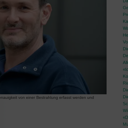
Da
Ge
Pr
Ka
Wa
He
Vo
Di
De
Al
«I
Ko
Ri
Di
Di
genauigkeit von einer Bestrahlung erfasst werden und
Sc
Wi
«D
Mu