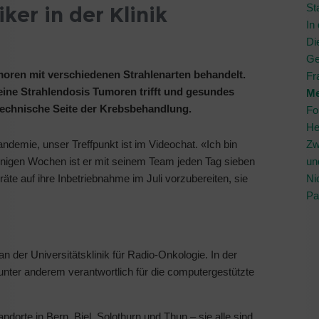
St
iker in der Klinik
In
Di
Ge
moren mit verschiedenen Strahlenarten behandelt.
Fr
 eine Strahlendosis Tumoren trifft und gesundes
Me
 technische Seite der Krebsbehandlung.
Fo
He
Pandemie, unser Treffpunkt ist im Videochat. «Ich bin
Zw
inigen Wochen ist er mit seinem Team jeden Tag sieben
un
äte auf ihre Inbetriebnahme im Juli vorzubereiten, sie
Ni
Pa
an der Universitätsklinik für Radio-Onkologie. In der
 unter anderem verantwortlich für die computergestützte
ndorte in Bern, Biel, Solothurn und Thun – sie alle sind