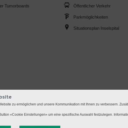
der Tumorboards
Öffentlicher Verkehr
Parkmöglichkeiten
Situationsplan Inselspital
bsite
Website zu ermöglichen und unsere Kommunikation mit Ihnen zu verbessern. Zusä
utton «Cookie Einstellungen» um eine spezifische Auswahl festzulegen. Informat
mer
Datenschutz
Sitemap