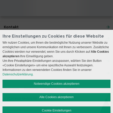
Kontakt
Ihre Einstellungen zu Cookies für diese Website
Anmeldungen für ein Tumorboard
Wir nutzen Cookies, um Ihnen die bestmögliche Nutzung unserer Website zu
ermöglichen und unsere Kommunikation mit Ihnen zu verbessern. Zusätzliche
Anreise
Cookies werden nur verwendet, wenn Sie uns durch Klicken auf
Alle Cookies
akzeptieren
Ihre Einwilligung geben.
Besuchszeiten
Um Ihre Privatsphäre-Einstellungen anzupassen, wählen Sie den Button
«Cookie Einstellungen» um eine spezifische Auswahl festzulegen.
Informationen zu den verwendeten Cookies finden Sie in unserer
Social Media
Datenschutzerklärung.
Notwendige Cookies akzeptieren
Impressum
Disclaimer
Datenschutz
Sitemap
Alle Cookies akzeptieren
© 2026 Insel Gruppe AG
Cookie Einstellungen