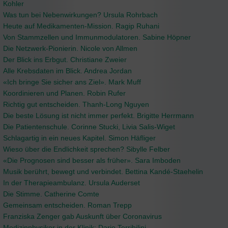
Kohler
Was tun bei Nebenwirkungen? Ursula Rohrbach
Heute auf Medikamenten-Mission. Ragip Ruhani
Von Stammzellen und Immunmodulatoren. Sabine Höpner
Die Netzwerk-Pionierin. Nicole von Allmen
Der Blick ins Erbgut. Christiane Zweier
Alle Krebsdaten im Blick. Andrea Jordan
«Ich bringe Sie sicher ans Ziel». Mark Muff
Koordinieren und Planen. Robin Rufer
Richtig gut entscheiden. Thanh-Long Nguyen
Die beste Lösung ist nicht immer perfekt. Brigitte Herrmann
Die Patientenschule. Corinne Stucki, Livia Salis-Wiget
Schlagartig in ein neues Kapitel. Simon Häfliger
Wieso über die Endlichkeit sprechen? Sibylle Felber
«Die Prognosen sind besser als früher». Sara Imboden
Musik berührt, bewegt und verbindet. Bettina Kandé-Staehelin
In der Therapieambulanz. Ursula Auderset
Die Stimme. Catherine Comte
Gemeinsam entscheiden. Roman Trepp
Franziska Zenger gab Auskunft über Coronavirus
Medizinphysiker in der Klinik: Dario Terribilini