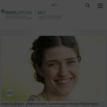
DE
Anita Kaufmann: «Während einer Tumortherapie können Patient:innen