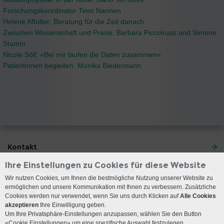
Forschungskoordinator Timo Nannen
Helene Affolter: Beratung für die Zeit danach
Zwischen Wissenschaft und Praxis. Barbara Piccolruaz und Simone
Stamm
Nicole Söll: «Bei mir laufen die Daten zusammen»
Patientinnen begleiten. Monika Biedermann
Kontakt
Ihre Einstellungen zu Cookies für diese Website
Anmeldungen für ein Tumorboard
Wir nutzen Cookies, um Ihnen die bestmögliche Nutzung unserer Website zu
ermöglichen und unsere Kommunikation mit Ihnen zu verbessern. Zusätzliche
Anreise
Cookies werden nur verwendet, wenn Sie uns durch Klicken auf
Alle Cookies
akzeptieren
Ihre Einwilligung geben.
Besuchszeiten
Um Ihre Privatsphäre-Einstellungen anzupassen, wählen Sie den Button
«Cookie Einstellungen» um eine spezifische Auswahl festzulegen.