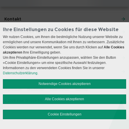
Kontakt
Ihre Einstellungen zu Cookies für diese Website
Anmeldungen für ein Tumorboard
Wir nutzen Cookies, um Ihnen die bestmögliche Nutzung unserer Website zu
ermöglichen und unsere Kommunikation mit Ihnen zu verbessern. Zusätzliche
Anreise
Cookies werden nur verwendet, wenn Sie uns durch Klicken auf
Alle Cookies
akzeptieren
Ihre Einwilligung geben.
Besuchszeiten
Um Ihre Privatsphäre-Einstellungen anzupassen, wählen Sie den Button
«Cookie Einstellungen» um eine spezifische Auswahl festzulegen.
Informationen zu den verwendeten Cookies finden Sie in unserer
Social Media
Datenschutzerklärung.
Notwendige Cookies akzeptieren
Impressum
Disclaimer
Datenschutz
Sitemap
Alle Cookies akzeptieren
© 2026 Insel Gruppe AG
Cookie Einstellungen