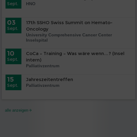
Sept.
HNO
03
17th SSHO Swiss Summit on Hemato-
Sept.
Oncology
University Comprehensive Cancer Center
Inselspital
10
CoCa – Training – Was wäre wenn…? (Insel
Sept.
intern)
Palliativzentrum
15
Jahreszeitentreffen
Sept.
Palliativzentrum
alle anzeigen